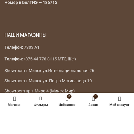
Номер в БелГИЭ — 186715
НАШИ МАГАЗИНЫ
Телефон:
7303
A1,
Телефон:
+375 44 778 8115
МТС, life:)
Showroom г.Минск ул.Интернациональная 26
Showroom г.Минск ул. Петра Мстиславца 10
Showroom пр-т Мира 4 (Минск Мир)
0
0
ТЦ GrenCity г.Минск ул. Притыцкого, 156
Магазин
Фильтры
Избранное
Заказ
Мой аккаунт
ТЦ Силуэт г.Минск, ул.Веры Хоружей 1а
ТЦ Palazzo г.Минск, ул. Тимирязева 74А (1й этаж)
ТРЦ «Galileo» 3й этаж