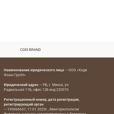
Платье — 8041
BYN
Платье макси со
съемными рукавами —
8080
BYN
CODI BRAND
CODI BRAND