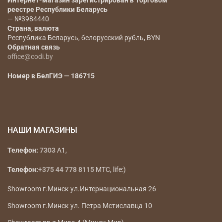
Наименование юридического лица
— ООО «Коди
Фэшн Групп»
Юридический адрес
— РБ, г. Минск, ул.
Радиальная 11Б, офис 12Б инд 220070
Регистрационный номер, дата регистрации,
регистрирующий орган
— 193666647, 17.01.2023г., Мингорисполком
Интернет-магазин зарегистрирован в Торговом
реестре Республики Беларусь
— №3984440
Страна, валюта
Республика Беларусь, белорусский рубль, BYN
Обратная связь
office@codi.by
Номер в БелГИЭ — 186715