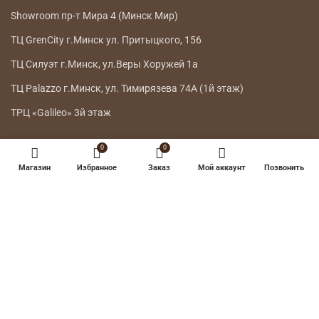
Showroom пр-т Мира 4 (Минск Мир)
ТЦ GrenCity г.Минск ул. Притыцкого, 156
ТЦ Силуэт г.Минск, ул.Веры Хоружей 1а
ТЦ Palazzo г.Минск, ул. Тимирязева 74А (1й этаж)
ТРЦ «Galileo» 3й этаж
ГЛАВНОЕ МЕНЮ
0
0
Магазин
Избранное
Заказ
Мой аккаунт
Позвонить
КАТАЛОГ
ДОСТАВКА
ВОЗВРАТ ТОВАРА
О НАС
КОНТАКТЫ